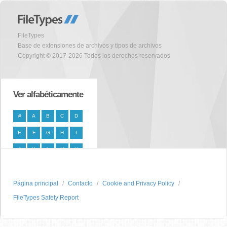
FileTypes
Base de extensiones de archivos y tipos de archivos
Copyright © 2017-2026 Todos los derechos reservados
Ver alfabéticamente
#
A
B
C
D
E
F
G
H
I
J
K
L
M
N
O
P
Q
R
S
Página principal
T
U
V
W
Contacto
X
Cookie and Privacy Policy
FileTypes Safety Report
Y
Z