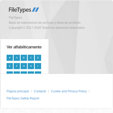
FileTypes
Base de extensiones de archivos y tipos de archivos
Copyright © 2017-2026 Todos los derechos reservados
Ver alfabéticamente
#
A
B
C
D
E
F
G
H
I
J
K
L
M
N
O
P
Q
R
S
Página principal
T
U
V
W
Contacto
X
Cookie and Privacy Policy
FileTypes Safety Report
Y
Z