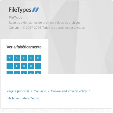
FileTypes
Base de extensiones de archivos y tipos de archivos
Copyright © 2017-2026 Todos los derechos reservados
Ver alfabéticamente
#
A
B
C
D
E
F
G
H
I
J
K
L
M
N
O
P
Q
R
S
Página principal
T
U
V
W
Contacto
X
Cookie and Privacy Policy
FileTypes Safety Report
Y
Z