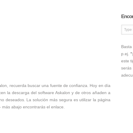
Encon
Basta 
p.ej.
"
este t
serás 
adecu
alon, recuerda buscar una fuente de confianza. Hoy en día
en la descarga del software Askalon y de otros añaden a
s no deseados. La solución más segura es utilizar la página
 - más abajo encontrarás el enlace.