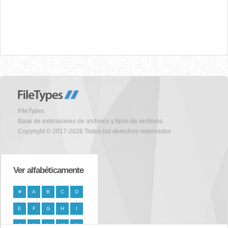
FileTypes
Base de extensiones de archivos y tipos de archivos
Copyright © 2017-2026 Todos los derechos reservados
Ver alfabéticamente
#
A
B
C
D
E
F
G
H
I
J
K
L
M
N