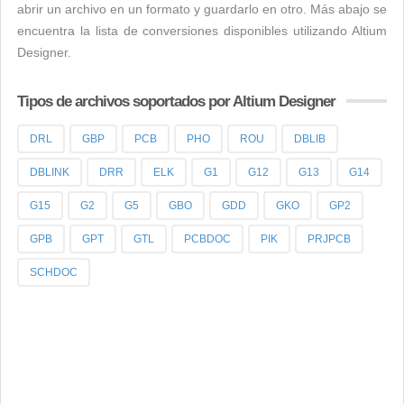
abrir un archivo en un formato y guardarlo en otro. Más abajo se
encuentra la lista de conversiones disponibles utilizando Altium
Designer.
Tipos de archivos soportados por Altium Designer
DRL
GBP
PCB
PHO
ROU
DBLIB
DBLINK
DRR
ELK
G1
G12
G13
G14
G15
G2
G5
GBO
GDD
GKO
GP2
GPB
GPT
GTL
PCBDOC
PIK
PRJPCB
SCHDOC