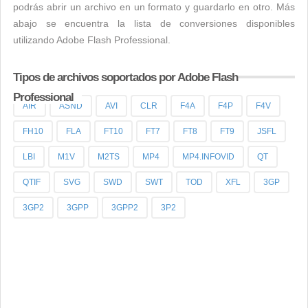
podrás abrir un archivo en un formato y guardarlo en otro. Más
abajo se encuentra la lista de conversiones disponibles
utilizando Adobe Flash Professional.
Tipos de archivos soportados por Adobe Flash
Professional
AIR
ASND
AVI
CLR
F4A
F4P
F4V
FH10
FLA
FT10
FT7
FT8
FT9
JSFL
LBI
M1V
M2TS
MP4
MP4.INFOVID
QT
QTIF
SVG
SWD
SWT
TOD
XFL
3GP
3GP2
3GPP
3GPP2
3P2