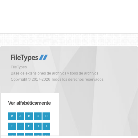
FileTypes
Base de extensiones de archivos y tipos de archivos
Copyright © 2017-2026 Todos los derechos reservados
Ver alfabéticamente
#
A
B
C
D
E
F
G
H
I
J
K
L
M
N