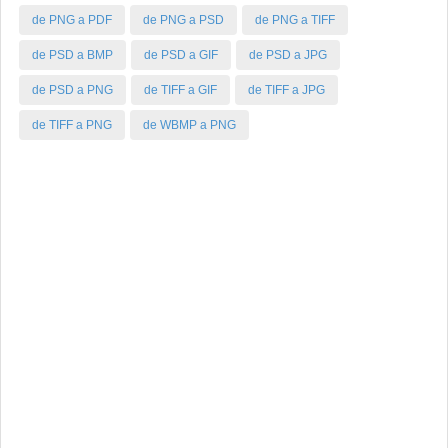
de PNG a PDF
de PNG a PSD
de PNG a TIFF
de PSD a BMP
de PSD a GIF
de PSD a JPG
de PSD a PNG
de TIFF a GIF
de TIFF a JPG
de TIFF a PNG
de WBMP a PNG