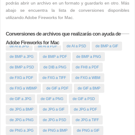
podrás abrir un archivo en un formato y guardarlo en otro. Más
abajo se encuentra la lista de conversiones disponibles
utilizando Adobe Fireworks for Mac.
Conversiones de archivos que realizarás con ayuda de
Adobe Fireworks for Mac
de AI a JPG
de AI a PDF
de AI a PSD
de BMP a GIF
de BMP a JPG
de BMP a PDF
de BMP a PNG
de BMP a PSD
de DIB a PNG
de FH8 a PDF
de FXG a PDF
de FXG a TIFF
de FXG a WBM
de FXG a WBMP
de GIF a PDF
de GIF a BMP
de GIF a JPG
de GIF a PNG
de GIF a PSD
de JPG a BMP
de JPG a GIF
de JPG a PDF
de JPG a PNG
de JPG a PSD
de JPG a TIFF
de PNG a JPG
de PNG a BMP
de PNG a GIF