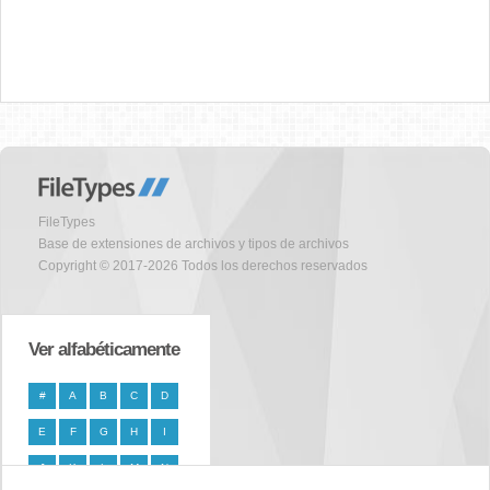
FileTypes
Base de extensiones de archivos y tipos de archivos
Copyright © 2017-2026 Todos los derechos reservados
Ver alfabéticamente
#
A
B
C
D
E
F
G
H
I
J
K
L
M
N