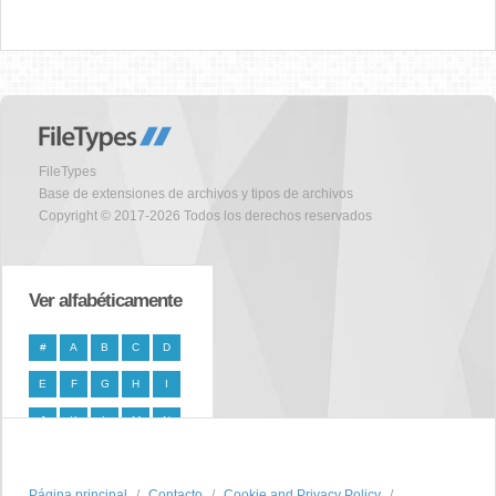
FileTypes
Base de extensiones de archivos y tipos de archivos
Copyright © 2017-2026 Todos los derechos reservados
Ver alfabéticamente
#
A
B
C
D
E
F
G
H
I
J
K
L
M
N
O
P
Q
R
S
Página principal
T
U
V
W
Contacto
X
Cookie and Privacy Policy