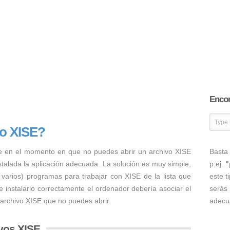
Encon
vo XISE?
e en el momento en que no puedes abrir un archivo XISE
Basta 
nstalada la aplicación adecuada. La solución es muy simple,
p.ej.
"
 varios) programas para trabajar con XISE de la lista que
este t
 instalarlo correctamente el ordenador debería asociar el
serás 
 archivo XISE que no puedes abrir.
adecu
vos XISE