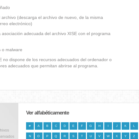
añado
 archivo (descarga el archivo de nuevo, de la misma
rreo electrónico)
la asociación adecuada del archivo XISE con el programa
us o malware
ISE no dispone de los recursos adecuados del ordenador o
dores adecuados que permitan abrirse al programa.
Ver alfabéticamente
#
A
B
C
D
E
F
G
H
I
J
K
L
chivos
servados
N
O
P
Q
R
S
T
U
V
W
X
Y
Z