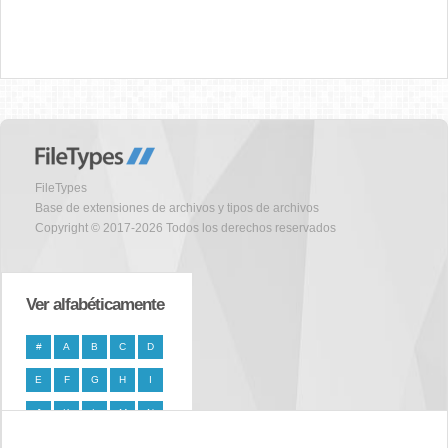
FileTypes
Base de extensiones de archivos y tipos de archivos
Copyright © 2017-2026 Todos los derechos reservados
Ver alfabéticamente
#
A
B
C
D
E
F
G
H
I
J
K
L
M
N
O
P
Q
R
S