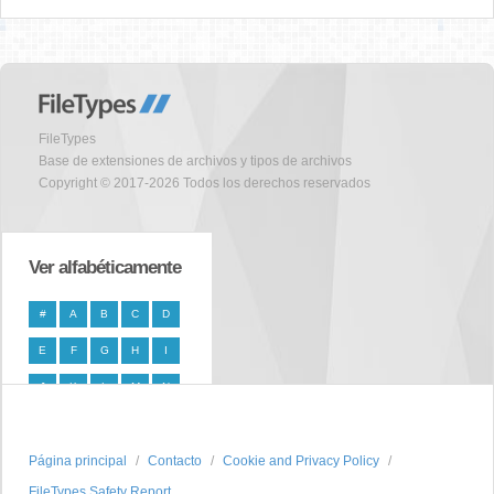
FileTypes
Base de extensiones de archivos y tipos de archivos
Copyright © 2017-2026 Todos los derechos reservados
Ver alfabéticamente
#
A
B
C
D
E
F
G
H
I
J
K
L
M
N
O
P
Q
R
S
Página principal
T
U
V
W
Contacto
X
Cookie and Privacy Policy
FileTypes Safety Report