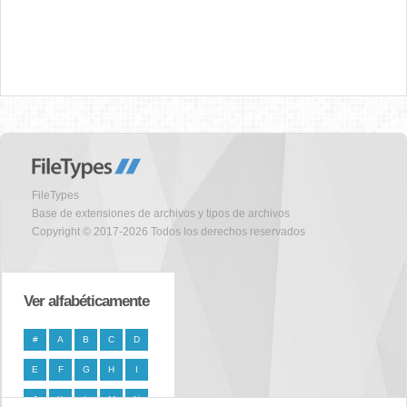
FileTypes
Base de extensiones de archivos y tipos de archivos
Copyright © 2017-2026 Todos los derechos reservados
Ver alfabéticamente
#
A
B
C
D
E
F
G
H
I
J
K
L
M
N