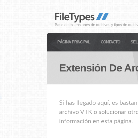
Base de extensiones de archivos y tipos de archi
PÁGINA PRINCIPAL
CONTACTO
SEL
Extensión De Ar
Si has llegado aquí, es basta
archivo VTK o solucionar otr
información en esta página.