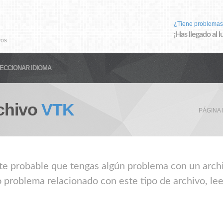
¿Tiene problemas
¡Has llegado al 
vos
ECCIONAR IDIOMA
chivo
VTK
PÁGINA 
nte probable que tengas algún problema con un archi
o problema relacionado con este tipo de archivo, le