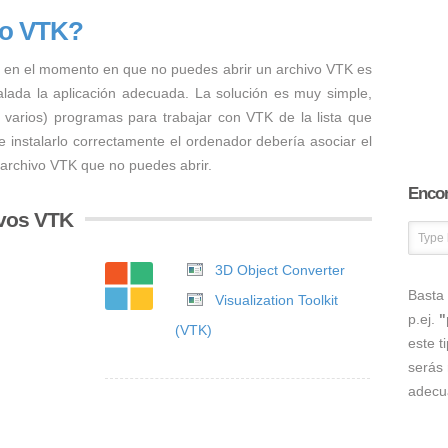
vo VTK?
 en el momento en que no puedes abrir un archivo VTK es
talada la aplicación adecuada. La solución es muy simple,
o varios) programas para trabajar con VTK de la lista que
 instalarlo correctamente el ordenador debería asociar el
 archivo VTK que no puedes abrir.
Encon
ivos VTK
3D Object Converter
Basta 
Visualization Toolkit
p.ej.
"
(VTK)
este t
serás 
adecu