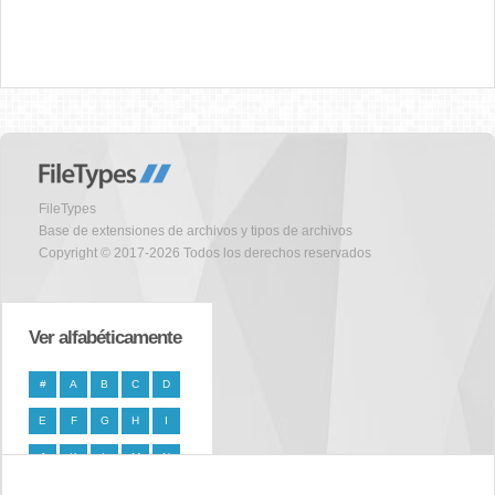
FileTypes
Base de extensiones de archivos y tipos de archivos
Copyright © 2017-2026 Todos los derechos reservados
Ver alfabéticamente
#
A
B
C
D
E
F
G
H
I
J
K
L
M
N
O
P
Q
R
S