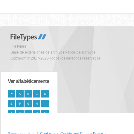
FileTypes
Base de extensiones de archivos y tipos de archivos
Copyright © 2017-2026 Todos los derechos reservados
Ver alfabéticamente
#
A
B
C
D
E
F
G
H
I
J
K
L
M
N
O
P
Q
R
S
Página principal
T
U
V
W
Contacto
X
Cookie and Privacy Policy