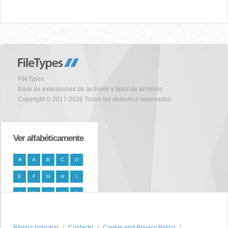
FileTypes
Base de extensiones de archivos y tipos de archivos
Copyright © 2017-2026 Todos los derechos reservados
Ver alfabéticamente
#
A
B
C
D
E
F
G
H
I
J
K
L
M
N
O
P
Q
R
S
Página principal
T
U
V
W
Contacto
X
Cookie and Privacy Policy