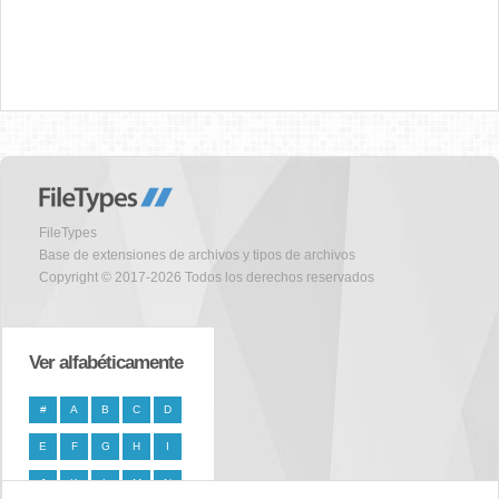
FileTypes
Base de extensiones de archivos y tipos de archivos
Copyright © 2017-2026 Todos los derechos reservados
Ver alfabéticamente
#
A
B
C
D
E
F
G
H
I
J
K
L
M
N