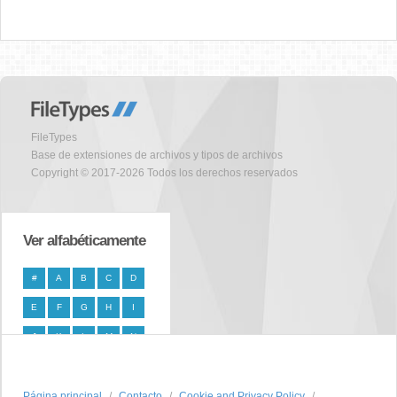
FileTypes
Base de extensiones de archivos y tipos de archivos
Copyright © 2017-2026 Todos los derechos reservados
Ver alfabéticamente
#
A
B
C
D
E
F
G
H
I
J
K
L
M
N
O
P
Q
R
S
Página principal
T
U
V
W
Contacto
X
Cookie and Privacy Policy