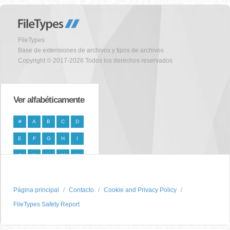
FileTypes
Base de extensiones de archivos y tipos de archivos
Copyright © 2017-2026 Todos los derechos reservados
Ver alfabéticamente
#
A
B
C
D
E
F
G
H
I
J
K
L
M
N
O
P
Q
R
S
Página principal
T
U
V
W
Contacto
X
Cookie and Privacy Policy
FileTypes Safety Report
Y
Z