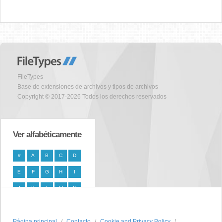
FileTypes
Base de extensiones de archivos y tipos de archivos
Copyright © 2017-2026 Todos los derechos reservados
Ver alfabéticamente
#
A
B
C
D
E
F
G
H
I
J
K
L
M
N
O
P
Q
R
S
Página principal
T
U
V
W
Contacto
X
Cookie and Privacy Policy