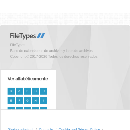
FileTypes
Base de extensiones de archivos y tipos de archivos
Copyright © 2017-2026 Todos los derechos reservados
Ver alfabéticamente
#
A
B
C
D
E
F
G
H
I
J
K
L
M
N
O
P
Q
R
S
Página principal
T
U
V
W
Contacto
X
Cookie and Privacy Policy