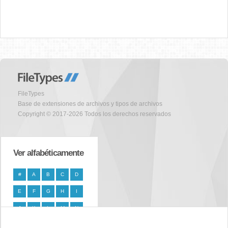
FileTypes
Base de extensiones de archivos y tipos de archivos
Copyright © 2017-2026 Todos los derechos reservados
Ver alfabéticamente
#
A
B
C
D
E
F
G
H
I
J
K
L
M
N
O
P
Q
R
S