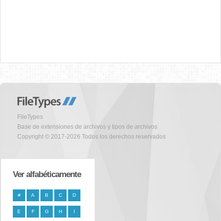
FileTypes
Base de extensiones de archivos y tipos de archivos
Copyright © 2017-2026 Todos los derechos reservados
Ver alfabéticamente
#
A
B
C
D
E
F
G
H
I