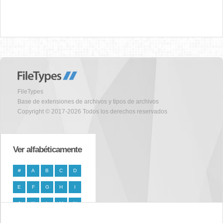
FileTypes
Base de extensiones de archivos y tipos de archivos
Copyright © 2017-2026 Todos los derechos reservados
Ver alfabéticamente
#
A
B
C
D
E
F
G
H
I
J
K
L
M
N
O
P
Q
R
S