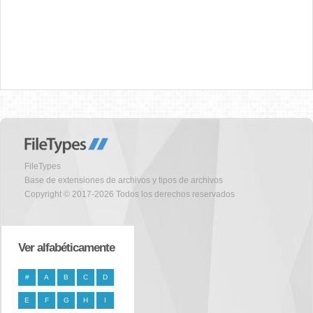
FileTypes
Base de extensiones de archivos y tipos de archivos
Copyright © 2017-2026 Todos los derechos reservados
Ver alfabéticamente
#
A
B
C
D
E
F
G
H
I