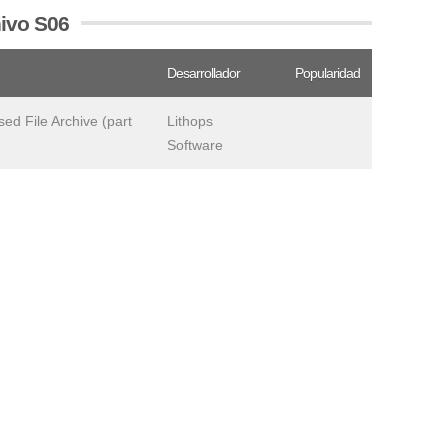
hivo S06
Desarrollador
Popularidad
sed File Archive (part
Lithops
Software