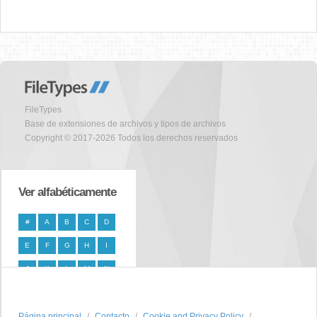
FileTypes
Base de extensiones de archivos y tipos de archivos
Copyright © 2017-2026 Todos los derechos reservados
Ver alfabéticamente
#
A
B
C
D
E
F
G
H
I
J
K
L
M
N
O
P
Q
R
S
Página principal
T
U
V
W
Contacto
X
Cookie and Privacy Policy