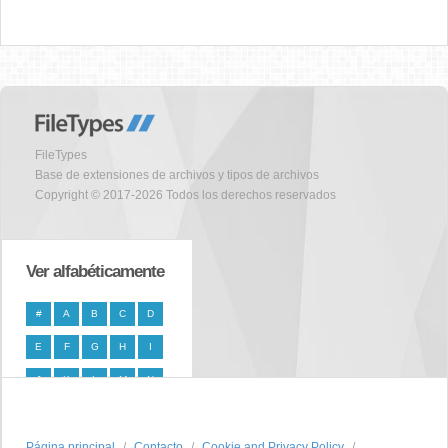
FileTypes
Base de extensiones de archivos y tipos de archivos
Copyright © 2017-2026 Todos los derechos reservados
Ver alfabéticamente
#
A
B
C
D
E
F
G
H
I
J
K
L
M
N
O
P
Q
R
S
Página principal
T
U
V
W
Contacto
X
Cookie and Privacy Policy