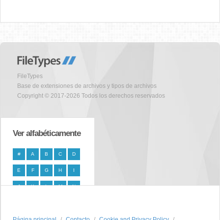
FileTypes
Base de extensiones de archivos y tipos de archivos
Copyright © 2017-2026 Todos los derechos reservados
Ver alfabéticamente
#
A
B
C
D
E
F
G
H
I
J
K
L
M
N
O
P
Q
R
S
Página principal
T
U
V
W
Contacto
X
Cookie and Privacy Policy