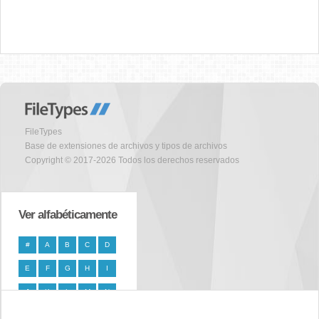
FileTypes
Base de extensiones de archivos y tipos de archivos
Copyright © 2017-2026 Todos los derechos reservados
Ver alfabéticamente
#
A
B
C
D
E
F
G
H
I
J
K
L
M
N
O
P
Q
R
S