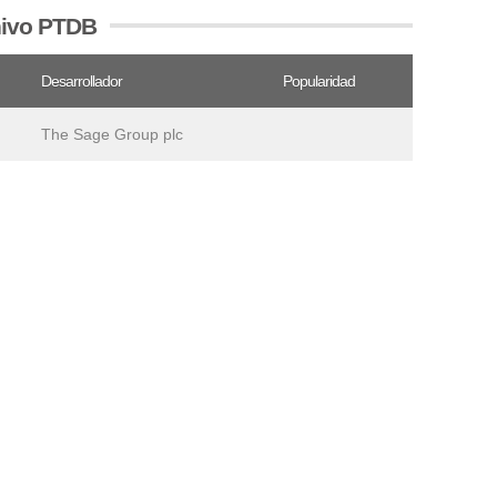
hivo PTDB
Desarrollador
Popularidad
The Sage Group plc