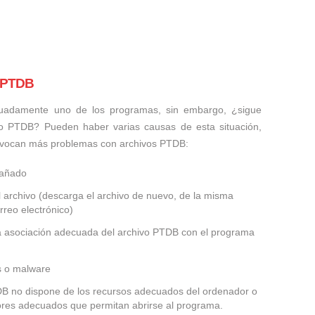
s PTDB
uadamente uno de los programas, sin embargo, ¿sigue
vo PTDB? Pueden haber varias causas de esta situación,
ovocan más problemas con archivos PTDB:
dañado
 archivo (descarga el archivo de nuevo, de la misma
rreo electrónico)
la asociación adecuada del archivo PTDB con el programa
us o malware
TDB no dispone de los recursos adecuados del ordenador o
dores adecuados que permitan abrirse al programa.