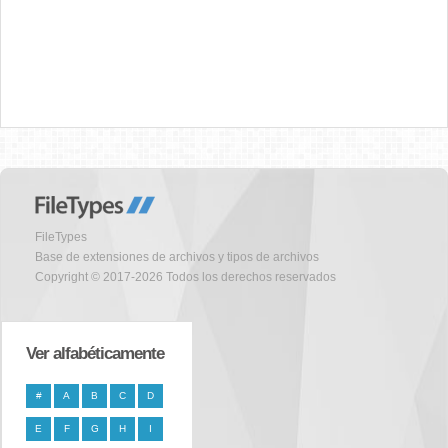
FileTypes
Base de extensiones de archivos y tipos de archivos
Copyright © 2017-2026 Todos los derechos reservados
Ver alfabéticamente
#
A
B
C
D
E
F
G
H
I