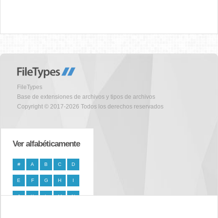
FileTypes
Base de extensiones de archivos y tipos de archivos
Copyright © 2017-2026 Todos los derechos reservados
Ver alfabéticamente
#
A
B
C
D
E
F
G
H
I
J
K
L
M
N
O
P
Q
R
S