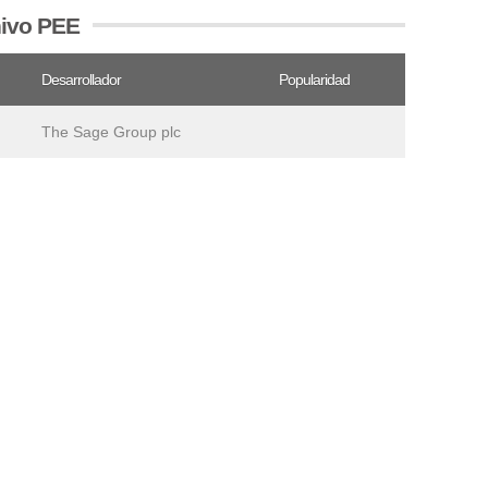
hivo PEE
Desarrollador
Popularidad
The Sage Group plc