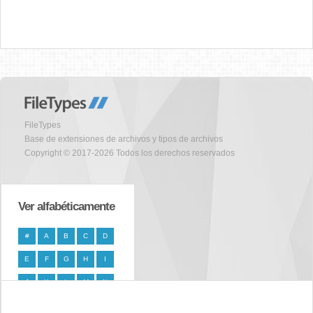
FileTypes
Base de extensiones de archivos y tipos de archivos
Copyright © 2017-2026 Todos los derechos reservados
Ver alfabéticamente
#
A
B
C
D
E
F
G
H
I
J
K
L
M
N
O
P
Q
R
S