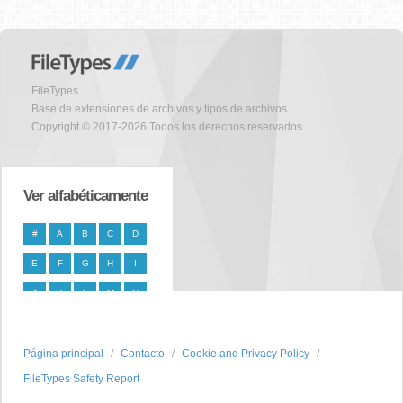
FileTypes
Base de extensiones de archivos y tipos de archivos
Copyright © 2017-2026 Todos los derechos reservados
Ver alfabéticamente
#
A
B
C
D
E
F
G
H
I
J
K
L
M
N
O
P
Q
R
S
Página principal
T
U
V
W
Contacto
X
Cookie and Privacy Policy
FileTypes Safety Report
Y
Z