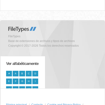
FileTypes
Base de extensiones de archivos y tipos de archivos
Copyright © 2017-2026 Todos los derechos reservados
Ver alfabéticamente
#
A
B
C
D
E
F
G
H
I
J
K
L
M
N
O
P
Q
R
S
Página principal
T
U
V
W
Contacto
X
Cookie and Privacy Policy