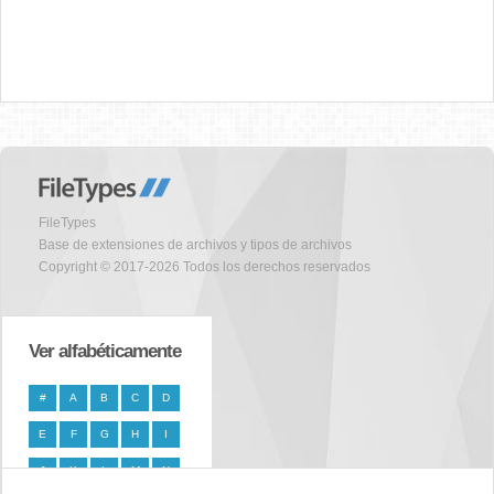
FileTypes
Base de extensiones de archivos y tipos de archivos
Copyright © 2017-2026 Todos los derechos reservados
Ver alfabéticamente
#
A
B
C
D
E
F
G
H
I
J
K
L
M
N