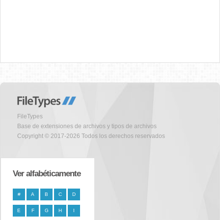
FileTypes
Base de extensiones de archivos y tipos de archivos
Copyright © 2017-2026 Todos los derechos reservados
Ver alfabéticamente
#
A
B
C
D
E
F
G
H
I