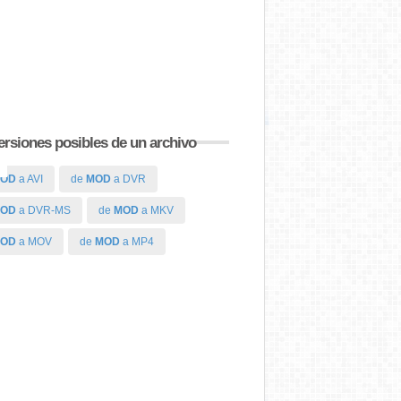
rsiones posibles de un archivo
OD
a AVI
de
MOD
a DVR
OD
a DVR-MS
de
MOD
a MKV
OD
a MOV
de
MOD
a MP4