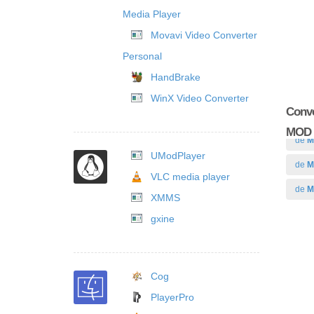
Media Player
Movavi Video Converter
Personal
HandBrake
WinX Video Converter
Conve
MOD
de
M
UModPlayer
de
M
VLC media player
de
M
XMMS
gxine
Cog
PlayerPro