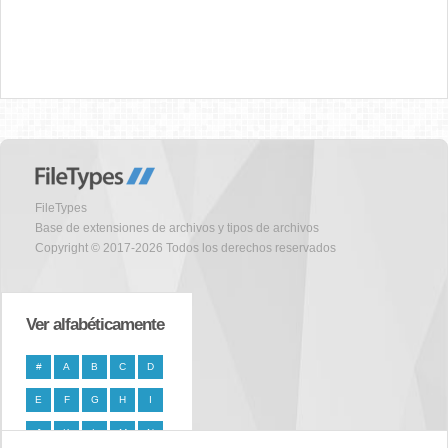
FileTypes
Base de extensiones de archivos y tipos de archivos
Copyright © 2017-2026 Todos los derechos reservados
Ver alfabéticamente
#
A
B
C
D
E
F
G
H
I
J
K
L
M
N