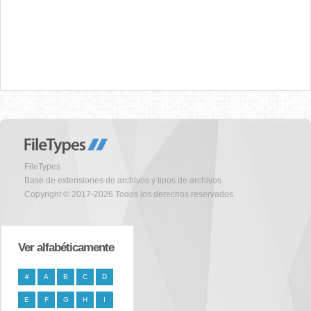
FileTypes
Base de extensiones de archivos y tipos de archivos
Copyright © 2017-2026 Todos los derechos reservados
Ver alfabéticamente
#
A
B
C
D
E
F
G
H
I