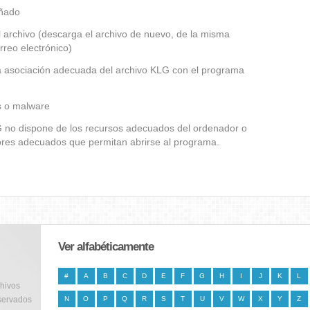
añado
 archivo (descarga el archivo de nuevo, de la misma
rreo electrónico)
la asociación adecuada del archivo KLG con el programa
us o malware
LG no dispone de los recursos adecuados del ordenador o
dores adecuados que permitan abrirse al programa.
Ver alfabéticamente
#
A
B
C
D
E
F
G
H
I
J
K
L
chivos
servados
N
O
P
Q
R
S
T
U
V
W
X
Y
Z