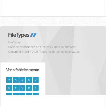
FileTypes
Base de extensiones de archivos y tipos de archivos
Copyright © 2017-2026 Todos los derechos reservados
Ver alfabéticamente
#
A
B
C
D
E
F
G
H
I
J
K
L
M
N
O
P
Q
R
S