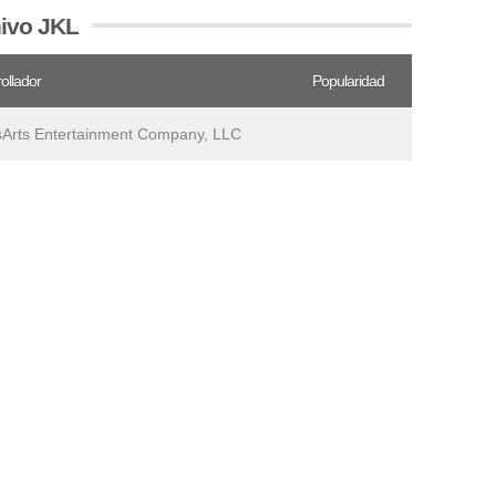
hivo JKL
ollador
Popularidad
Arts Entertainment Company, LLC