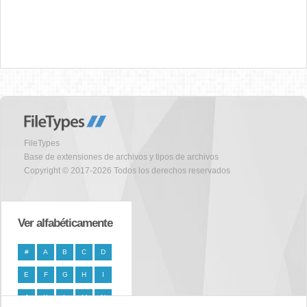
FileTypes
Base de extensiones de archivos y tipos de archivos
Copyright © 2017-2026 Todos los derechos reservados
Ver alfabéticamente
#
A
B
C
D
E
F
G
H
I
J
K
L
M
N