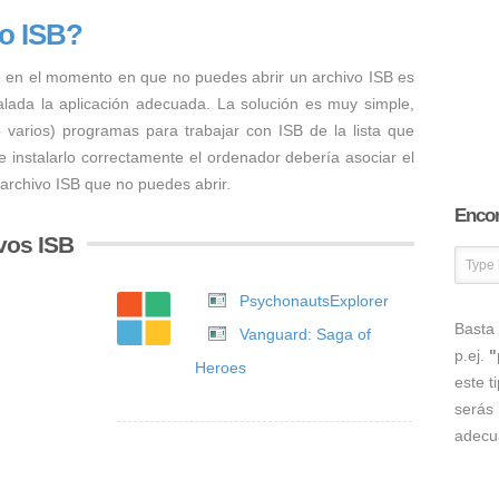
vo ISB?
 en el momento en que no puedes abrir un archivo ISB es
talada la aplicación adecuada. La solución es muy simple,
o varios) programas para trabajar con ISB de la lista que
 instalarlo correctamente el ordenador debería asociar el
 archivo ISB que no puedes abrir.
Encon
vos ISB
PsychonautsExplorer
Basta 
Vanguard: Saga of
p.ej.
"
Heroes
este t
serás 
adecu