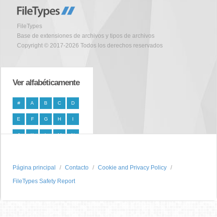
FileTypes
Base de extensiones de archivos y tipos de archivos
Copyright © 2017-2026 Todos los derechos reservados
Ver alfabéticamente
#
A
B
C
D
E
F
G
H
I
J
K
L
M
N
O
P
Q
R
S
Página principal
T
U
V
W
Contacto
X
Cookie and Privacy Policy
FileTypes Safety Report
Y
Z