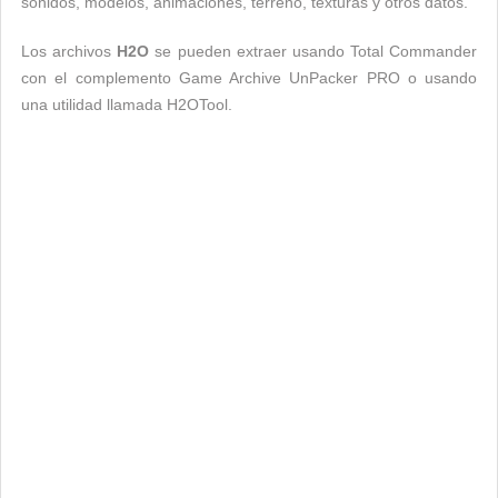
sonidos, modelos, animaciones, terreno, texturas y otros datos.
Los archivos
H2O
se pueden extraer usando Total Commander
con el complemento Game Archive UnPacker PRO o usando
una utilidad llamada H2OTool.