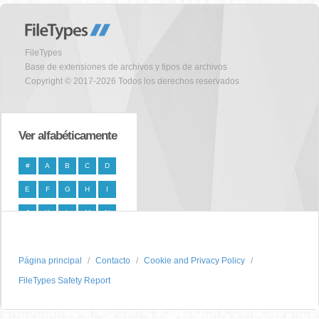
FileTypes
Base de extensiones de archivos y tipos de archivos
Copyright © 2017-2026 Todos los derechos reservados
Ver alfabéticamente
#
A
B
C
D
E
F
G
H
I
J
K
L
M
N
O
P
Q
R
S
Página principal
T
U
V
W
Contacto
X
Cookie and Privacy Policy
FileTypes Safety Report
Y
Z